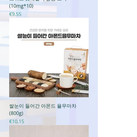
(10mg*10)
가격
€9.55
쌀눈이 들어간 아몬드 율무마차
(800g)
가격
€10.15