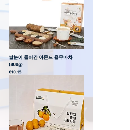
쌀눈이 들어간 아몬드 율무마차
(800g)
가격
€10.15