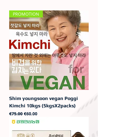
PROMOTION
Shim youngsoon vegan Poggi
Kimchi 10kgs (5kgsX2packs)
일반가
할인가
€75.00
€60.00