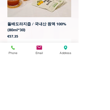
돌배도라지즙 / 국내산 원액 100%
(80ml*30)
가격
€57.35
Phone
Email
Address
황금 더덕즙 (90ml x 15ea)